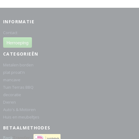
INFORMATIE
Contact
Herroeping
CATEGORIEËN
Metalen borden
plat proat'n
mancave
Tuin Terras BBQ
decoratie
Dieren
Auto's & Motoren
Huis en meubeltjes
BETAALMETHODES