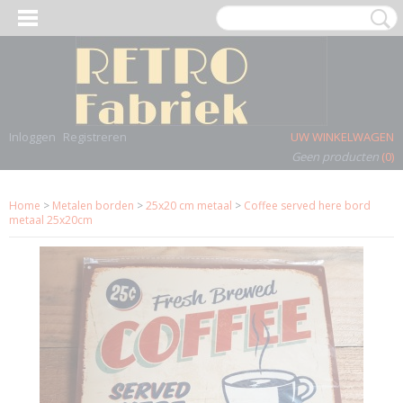
Inloggen
Registreren
UW WINKELWAGEN
Geen producten
(0)
Home
>
Metalen borden
>
25x20 cm metaal
>
Coffee served here bord
metaal 25x20cm