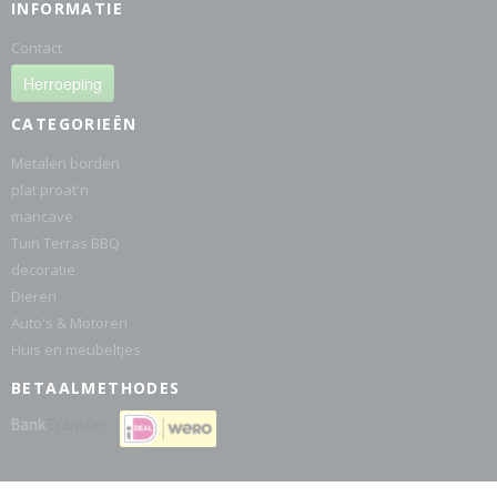
INFORMATIE
Contact
Herroeping
CATEGORIEËN
Metalen borden
plat proat'n
mancave
Tuin Terras BBQ
decoratie
Dieren
Auto's & Motoren
Huis en meubeltjes
BETAALMETHODES