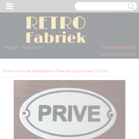
Inloggen
Registreren
UW WINKELWAGEN
Geen producten
(0)
Home
>
Huis en meubeltjes
>
Prive bord ijzer ovaal 13x7cm