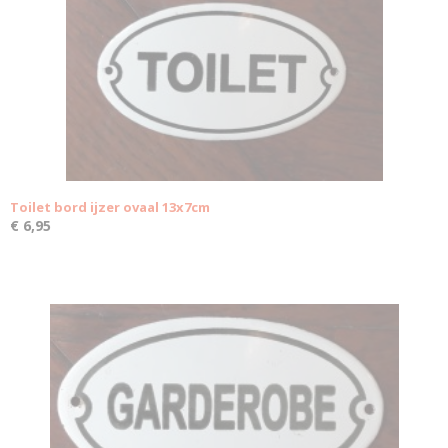
Toilet bord ijzer ovaal 13x7cm
€ 6,95